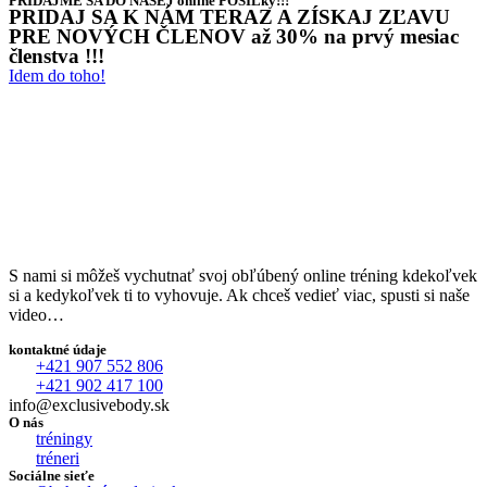
PRIDAJME SA DO NAŠEJ online POSILky!!!
PRIDAJ SA K NÁM TERAZ A ZÍSKAJ ZĽAVU
PRE NOVÝCH ČLENOV až 30% na prvý mesiac
členstva !!!
Idem do toho!
S nami si môžeš vychutnať svoj obľúbený online tréning kdekoľvek
si a kedykoľvek ti to vyhovuje. Ak chceš vedieť viac, spusti si naše
video…
kontaktné údaje
+421 907 552 806
+421 902 417 100
info@exclusivebody.sk
O nás
tréningy
tréneri
Sociálne sieťe