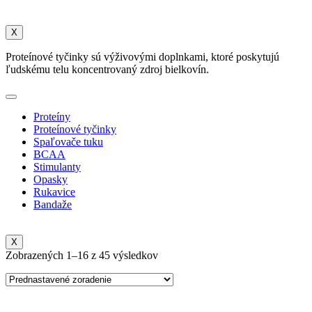
X
Proteínové tyčinky sú výživovými doplnkami, ktoré poskytujú
ľudskému telu koncentrovaný zdroj bielkovín.
Proteíny
Proteínové tyčinky
Spaľovače tuku
BCAA
Stimulanty
Opasky
Rukavice
Bandaže
X
Zobrazených 1–16 z 45 výsledkov