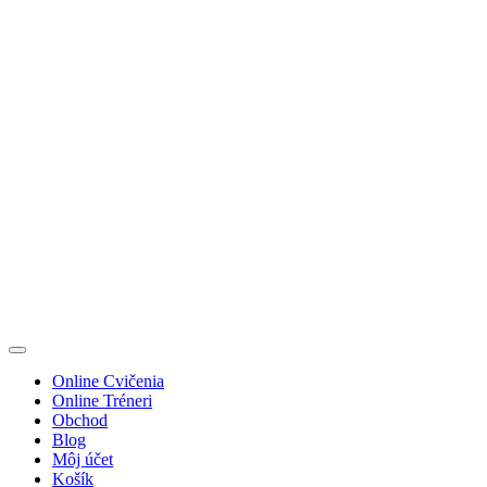
Preskočiť
na
obsah
Online Cvičenia
Online Tréneri
Obchod
Blog
Môj účet
Košík