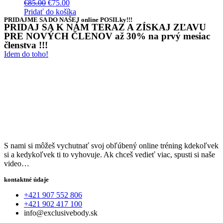
€
85.00
€
75.00
Pridať do košíka
PRIDAJME SA DO NAŠEJ online POSILky!!!
PRIDAJ SA K NÁM TERAZ A ZÍSKAJ ZĽAVU
PRE NOVÝCH ČLENOV až 30% na prvý mesiac
členstva !!!
Idem do toho!
S nami si môžeš vychutnať svoj obľúbený online tréning kdekoľvek
si a kedykoľvek ti to vyhovuje. Ak chceš vedieť viac, spusti si naše
video…
kontaktné údaje
+421 907 552 806
+421 902 417 100
info@exclusivebody.sk