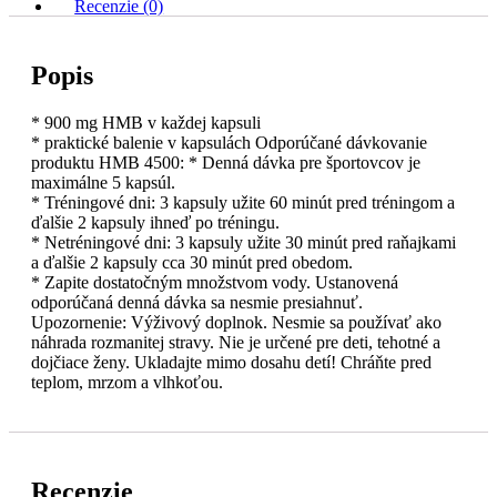
Recenzie (0)
Popis
* 900 mg HMB v každej kapsuli
* praktické balenie v kapsulách Odporúčané dávkovanie
produktu HMB 4500: * Denná dávka pre športovcov je
maximálne 5 kapsúl.
* Tréningové dni: 3 kapsuly užite 60 minút pred tréningom a
ďalšie 2 kapsuly ihneď po tréningu.
* Netréningové dni: 3 kapsuly užite 30 minút pred raňajkami
a ďalšie 2 kapsuly cca 30 minút pred obedom.
* Zapite dostatočným množstvom vody. Ustanovená
odporúčaná denná dávka sa nesmie presiahnuť.
Upozornenie: Výživový doplnok. Nesmie sa používať ako
náhrada rozmanitej stravy. Nie je určené pre deti, tehotné a
dojčiace ženy. Ukladajte mimo dosahu detí! Chráňte pred
teplom, mrzom a vlhkoťou.
Recenzie