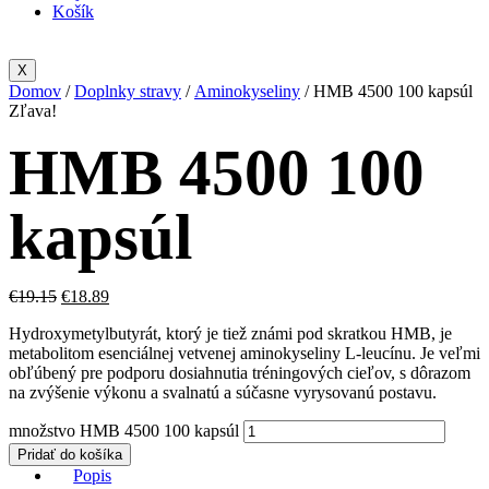
Košík
X
Domov
/
Doplnky stravy
/
Aminokyseliny
/ HMB 4500 100 kapsúl
Zľava!
HMB 4500 100
kapsúl
€
19.15
€
18.89
Hydroxymetylbutyrát, ktorý je tiež známi pod skratkou HMB, je
metabolitom esenciálnej vetvenej aminokyseliny L-leucínu. Je veľmi
obľúbený pre podporu dosiahnutia tréningových cieľov, s dôrazom
na zvýšenie výkonu a svalnatú a súčasne vyrysovanú postavu.
množstvo HMB 4500 100 kapsúl
Pridať do košíka
Popis