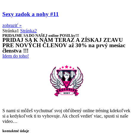
Sexy zadok a nohy #11
zobraziť »
Stránka
1
Stránka
2
PRIDAJME SA DO NAŠEJ online POSILky!!!
PRIDAJ SA K NÁM TERAZ A ZÍSKAJ ZĽAVU
PRE NOVÝCH ČLENOV až 30% na prvý mesiac
členstva !!!
Idem do toho!
S nami si môžeš vychutnať svoj obľúbený online tréning kdekoľvek
si a kedykoľvek ti to vyhovuje. Ak chceš vedieť viac, spusti si naše
video…
kontaktné údaje