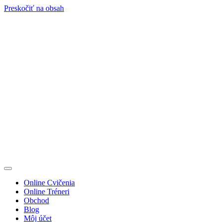
Preskočiť na obsah
Online Cvičenia
Online Tréneri
Obchod
Blog
Môj účet