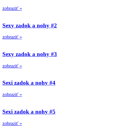
zobraziť »
Sexy zadok a nohy #2
zobraziť »
Sexy zadok a nohy #3
zobraziť »
Sexi zadok a nohy #4
zobraziť »
Sexi zadok a nohy #5
zobraziť »