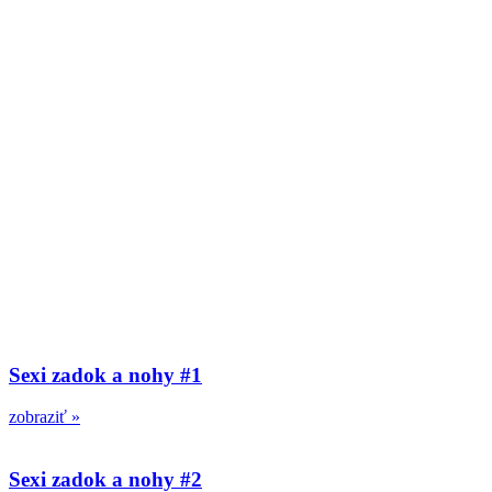
Sexi zadok a nohy #1
zobraziť »
Sexi zadok a nohy #2