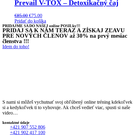
Prevail V-TOX – Detoxikačný čaj
€
85.00
€
75.00
Pridať do košíka
PRIDAJME SA DO NAŠEJ online POSILky!!!
PRIDAJ SA K NÁM TERAZ A ZÍSKAJ ZĽAVU
PRE NOVÝCH ČLENOV až 30% na prvý mesiac
členstva !!!
Idem do toho!
S nami si môžeš vychutnať svoj obľúbený online tréning kdekoľvek
si a kedykoľvek ti to vyhovuje. Ak chceš vedieť viac, spusti si naše
video…
kontaktné údaje
+421 907 552 806
+421 902 417 100