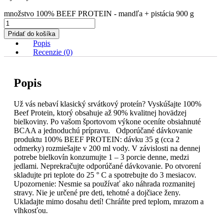
množstvo 100% BEEF PROTEIN - mandľa + pistácia 900 g
Pridať do košíka
Popis
Recenzie (0)
Popis
Už vás nebaví klasický srvátkový proteín? Vyskúšajte 100%
Beef Protein, ktorý obsahuje až 90% kvalitnej hovädzej
bielkoviny. Po vašom športovom výkone oceníte obsiahnuté
BCAA a jednoduchú prípravu. Odporúčané dávkovanie
produktu 100% BEEF PROTEIN: dávku 35 g (cca 2
odmerky) rozmiešajte v 200 ml vody. V závislosti na dennej
potrebe bielkovín konzumujte 1 – 3 porcie denne, medzi
jedlami. Neprekračujte odporúčané dávkovanie. Po otvorení
skladujte pri teplote do 25 ° C a spotrebujte do 3 mesiacov.
Upozornenie: Nesmie sa používať ako náhrada rozmanitej
stravy. Nie je určené pre deti, tehotné a dojčiace ženy.
Ukladajte mimo dosahu detí! Chráňte pred teplom, mrazom a
vlhkosťou.