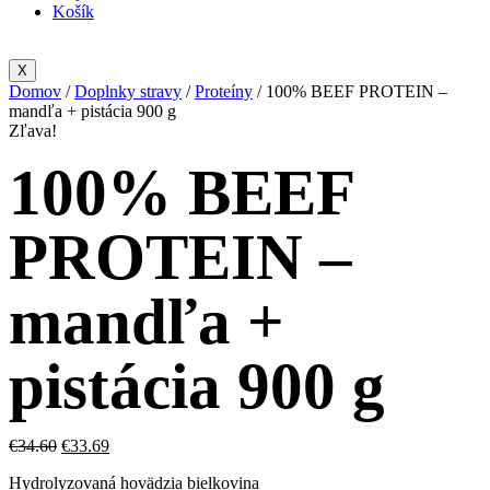
Košík
X
Domov
/
Doplnky stravy
/
Proteíny
/ 100% BEEF PROTEIN –
mandľa + pistácia 900 g
Zľava!
100% BEEF
PROTEIN –
mandľa +
pistácia 900 g
€
34.60
€
33.69
Hydrolyzovaná hovädzia bielkovina