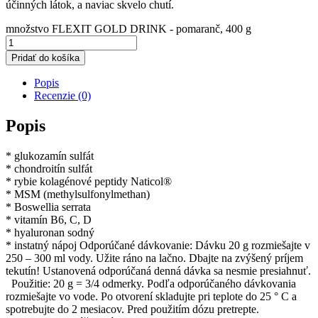
účinných látok, a naviac skvelo chutí.
množstvo FLEXIT GOLD DRINK - pomaranč, 400 g
Pridať do košíka
Popis
Recenzie (0)
Popis
* glukozamín sulfát
* chondroitín sulfát
* rybie kolagénové peptidy Naticol®
* MSM (methylsulfonylmethan)
* Boswellia serrata
* vitamín B6, C, D
* hyaluronan sodný
* instatný nápoj Odporúčané dávkovanie: Dávku 20 g rozmiešajte v
250 – 300 ml vody. Užite ráno na lačno. Dbajte na zvýšený príjem
tekutín! Ustanovená odporúčaná denná dávka sa nesmie presiahnuť.
Použitie: 20 g = 3/4 odmerky. Podľa odporúčaného dávkovania
rozmiešajte vo vode. Po otvorení skladujte pri teplote do 25 ° C a
spotrebujte do 2 mesiacov. Pred použitím dózu pretrepte.