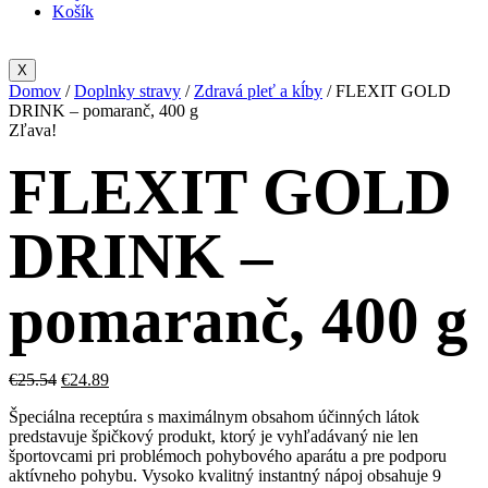
Košík
X
Domov
/
Doplnky stravy
/
Zdravá pleť a kĺby
/ FLEXIT GOLD
DRINK – pomaranč, 400 g
Zľava!
FLEXIT GOLD
DRINK –
pomaranč, 400 g
€
25.54
€
24.89
Špeciálna receptúra s maximálnym obsahom účinných látok
predstavuje špičkový produkt, ktorý je vyhľadávaný nie len
športovcami pri problémoch pohybového aparátu a pre podporu
aktívneho pohybu. Vysoko kvalitný instantný nápoj obsahuje 9