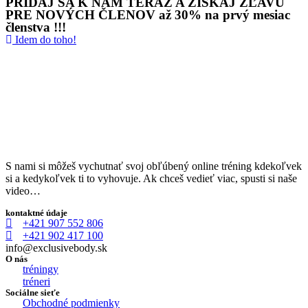
PRIDAJ SA K NÁM TERAZ A ZÍSKAJ ZĽAVU
PRE NOVÝCH ČLENOV až 30% na prvý mesiac
členstva !!!
Idem do toho!
S nami si môžeš vychutnať svoj obľúbený online tréning kdekoľvek
si a kedykoľvek ti to vyhovuje. Ak chceš vedieť viac, spusti si naše
video…
kontaktné údaje
+421 907 552 806
+421 902 417 100
info@exclusivebody.sk
O nás
tréningy
tréneri
Sociálne sieťe
Obchodné podmienky