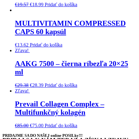
€
19.57
€
18.99
Pridať do košíka
MULTIVITAMIN COMPRESSED
CAPS 60 kapsúl
€
13.62
Pridať do košíka
Zľava!
AAKG 7500 – čierna ríbezľa 20×25
ml
€
29.38
€
28.39
Pridať do košíka
Zľava!
Prevail Collagen Complex –
Multifunkčný kolagén
€
85.00
€
75.00
Pridať do košíka
PRIDAJME SA DO NAŠEJ online POSILky!!!