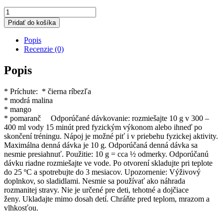
množstvo
BCAA
Pridať do košíka
2:1:1
POWDER,
Popis
400
Recenzie (0)
g,
pomaranč
Popis
* Príchute: * čierna ríbezľa
* modrá malina
* mango
* pomaranč Odporúčané dávkovanie: rozmiešajte 10 g v 300 –
400 ml vody 15 minút pred fyzickým výkonom alebo ihneď po
skončení tréningu. Nápoj je možné piť i v priebehu fyzickej aktivity.
Maximálna denná dávka je 10 g. Odporúčaná denná dávka sa
nesmie presiahnuť. Použitie: 10 g = cca ½ odmerky. Odporúčanú
dávku riadne rozmiešajte ve vode. Po otvorení skladujte pri teplote
do 25 ºC a spotrebujte do 3 mesiacov. Upozornenie: Výživový
doplnkov, so sladidlami. Nesmie sa používať ako náhrada
rozmanitej stravy. Nie je určené pre deti, tehotné a dojčiace
ženy. Ukladajte mimo dosah detí. Chráňte pred teplom, mrazom a
vlhkosťou.