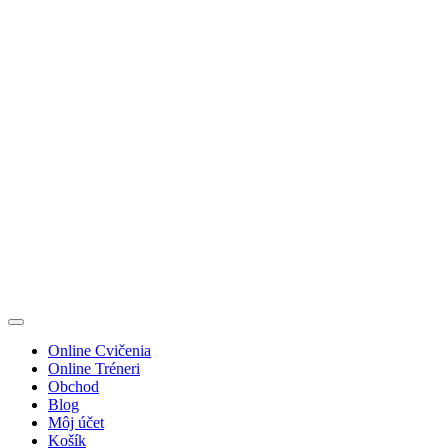
Preskočiť
na
obsah
Online Cvičenia
Online Tréneri
Obchod
Blog
Môj účet
Košík