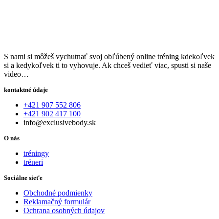
S nami si môžeš vychutnať svoj obľúbený online tréning kdekoľvek
si a kedykoľvek ti to vyhovuje. Ak chceš vedieť viac, spusti si naše
video…
kontaktné údaje
+421 907 552 806
+421 902 417 100
info@exclusivebody.sk
O nás
tréningy
tréneri
Sociálne sieťe
Obchodné podmienky
Reklamačný formulár
Ochrana osobných údajov