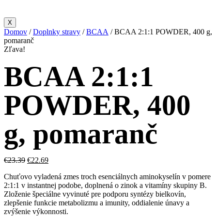
X
Domov
/
Doplnky stravy
/
BCAA
/ BCAA 2:1:1 POWDER, 400 g,
pomaranč
Zľava!
BCAA 2:1:1
POWDER, 400
g, pomaranč
€
23.39
€
22.69
Chuťovo vyladená zmes troch esenciálnych aminokyselín v pomere
2:1:1 v instantnej podobe, doplnená o zinok a vitamíny skupiny B.
Zloženie špeciálne vyvinuté pre podporu syntézy bielkovín,
zlepšenie funkcie metabolizmu a imunity, oddialenie únavy a
zvýšenie výkonnosti.